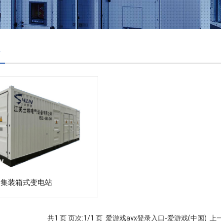
集装箱式变电站
共1 页 页次:1/1 页
爱游戏ayx登录入口-爱游戏(中国)
上